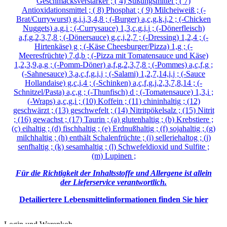
Geschmacksverstärker ; ( 4) Süßungsmittel ; ( 7)
Antioxidationsmittel ; ( 8) Phosphat ; ( 9) Milcheiweiß ; (-
Brat/Currywurst) g,i,j,3,4,8 ; (-Burger) a,c,g,k,j,2 ; (-Chicken
Nuggets) a,g,i ; (-Currysauce) 1,3,c,g,i,j ; (-Dönerfleisch)
a,f,g,2,3,7,8 ; (-Dönersauce) g,c,i,2,7 ; (-Dressing) 1,2,4 ; (-
Hirtenkäse) g ; (-Käse Cheesburger/Pizza) 1,g ; (-
Meeresfrüchte) 7,d,b ; (-Pizza mit Tomatensauce und Käse)
1,2,3,9,a,g ; (-Pomm-Döner) a,f,g,2,3,7,8 ; (-Pommes) a,c,f,g ;
(-Sahnesauce) 3,a,c,f,g,i,j ; (-Salami) 1,2,7,14,i,j ; (-Sauce
Hollandaise) g,c,i,4 ; (-Schinken) a,c,f,g,j,2,3,7,8,14 ; (-
Schnitzel/Pasta) a,c,g ; (-Thunfisch) d ; (-Tomatensauce) 1,3,i ;
(-Wraps) a,c,g,i ; (10) Koffein ; (11) chininhaltig ; (12)
geschwärzt ; (13) geschwefelt ; (14) Nitritpökelsalz ; (15) Nitrit
; (16) gewachst ; (17) Taurin ; (a) glutenhaltig ; (b) Krebstiere ;
(c) eihaltig ; (d) fischhaltig ; (e) Erdnußhaltig ; (f) sojahaltig ; (g)
milchhaltig ; (h) enthält Schalenfrüchte ; (i) selleriehaltog ; (j)
senfhaltig ; (k) sesamhaltig ; (l) Schwefeldioxid und Sulfite ;
(m) Lupinen ;
Für die Richtigkeit der Inhaltsstoffe und Allergene ist allein
der Lieferservice verantwortlich.
Detailiertere Lebensmittelinformationen finden Sie hier
Login und Warenkob