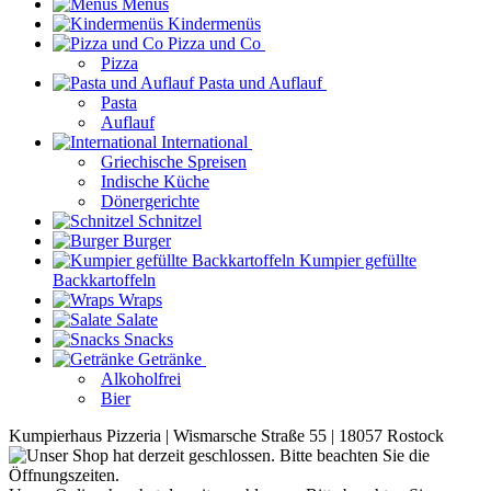
Menüs
Kindermenüs
Pizza und Co
Pizza
Pasta und Auflauf
Pasta
Auflauf
International
Griechische Spreisen
Indische Küche
Dönergerichte
Schnitzel
Burger
Kumpier gefüllte
Backkartoffeln
Wraps
Salate
Snacks
Getränke
Alkoholfrei
Bier
Kumpierhaus Pizzeria | Wismarsche Straße 55 | 18057 Rostock