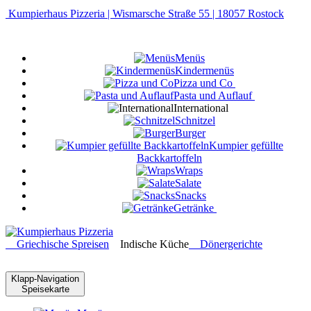
Kumpierhaus Pizzeria | Wismarsche Straße 55 | 18057 Rostock
Menüs
Kindermenüs
Pizza und Co
Pasta und Auflauf
International
Schnitzel
Burger
Kumpier gefüllte
Backkartoffeln
Wraps
Salate
Snacks
Getränke
Griechische Spreisen
Indische Küche
Dönergerichte
Klapp-Navigation
Speisekarte